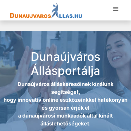
Dunaújváros
Állásportálja
Dunaújváros álláskeresőinek kínálunk
segítséget,
hogy innovatív online eszközeinkkel hatékonyan
és gyorsan érjék el
a
dunaújvárosi munkaadók
által kínált
álláslehetőségeket.