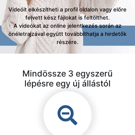
Videóit elkészítheti a profil oldalon vagy előre
felvett kész fájlokat is feltölthet.
A videókat az online jelentkezés során az
önéletrajzával együtt továbbíthatja a hirdetők
részére.
Mindössze 3 egyszerű
lépésre egy új állástól