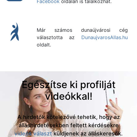
Facebook
oldalán is találkozhat.
Már számos dunaújvárosi cég
választotta az
DunaujvarosAllas.hu
oldalt.
Egészítse ki profilját
videókkal!
A hirdetők kötelezővé tehetik, hogy az
álláshirdetésekben feltett kérdésekre
videós választ
küldjenek az álláskeresők.