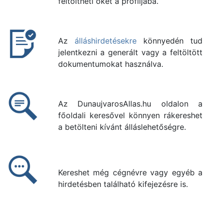
feltöltheti őket a profiljába.
Az
álláshirdetésekre
könnyedén tud
jelentkezni a generált vagy a feltöltött
dokumentumokat használva.
Az DunaujvarosAllas.hu oldalon a
főoldali keresővel könnyen rákereshet
a betölteni kívánt álláslehetőségre.
Kereshet még cégnévre vagy egyéb a
hirdetésben található kifejezésre is.