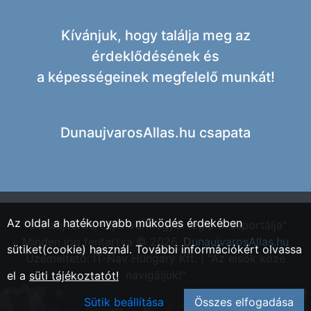
Kívánjuk, hogy találja meg az
érdeklődésének és
a képességeinek megfelelő munkát!
DunaujvarosAllas.hu csapata
Az oldal a hatékonyabb működés érdekében
"Dunaújváros, Fejér vármegyei régió állásportálja"
Minden jog fentartva © 2026.
DunaujvarosAllas.hu
sütiket(cookie) használ. További információkért olvassa
Üzemeltető: IT-Nav Hungary Kft. | "Az elsők közé
navigáljuk!"
el a
süti tájékoztatót!
Sütik beállítása
Összes elfogadása