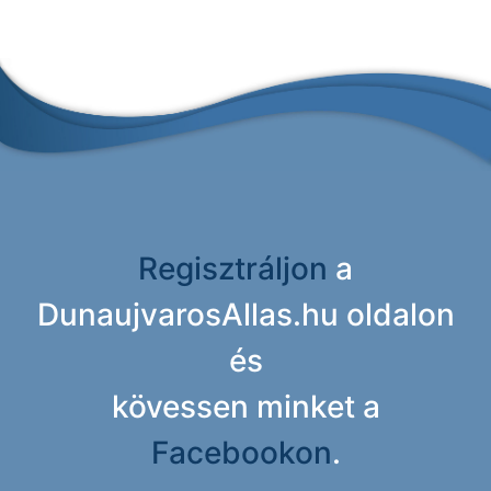
Regisztráljon
a
DunaujvarosAllas.hu oldalon
és
kövessen minket a
Facebookon
.