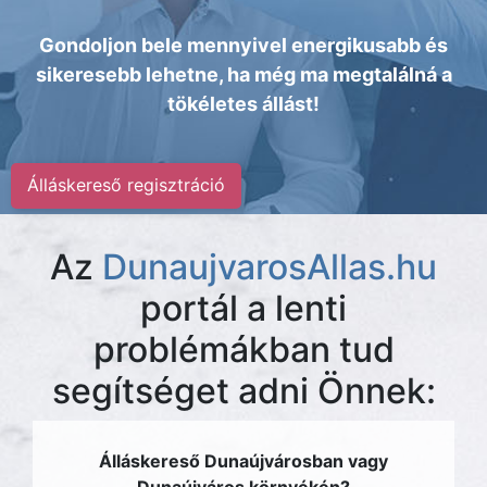
Gondoljon bele mennyivel energikusabb és
sikeresebb lehetne, ha még ma megtalálná a
tökéletes állást!
Álláskereső regisztráció
Az
DunaujvarosAllas.hu
portál a lenti
problémákban tud
segítséget adni Önnek:
Álláskereső Dunaújvárosban vagy