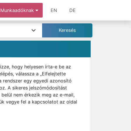
Munkaadóknak
EN
DE
izze, hogy helyesen írta-e be az
épés, válassza a „Elfelejtette
 a rendszer egy egyedi azonosító
ához. A sikeres jelszómódosítást
 belül nem érkezik meg az e-mail,
k vegye fel a kapcsolatot az oldal