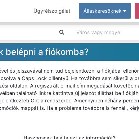
Ügyfélszolgálat
Álláskeresőknek
k belépni a fiókomba?
l és jelszavával nem tud bejelentkezni a fiókjába, ellenőr
csolva a Caps Lock billentyű. Ha továbbra sem sikerül a bel
ezési oldalon. A regisztrált e-mail cím megadását követően
vélben található linkre kattintva új jelszót állíthat be fiókj
jelentkezteti Önt a rendszerbe. Amennyiben néhány percen
móciók mappát is. Ha a probléma továbbra is fennáll, kérjü
Hasznosnak találta ezt az információt?