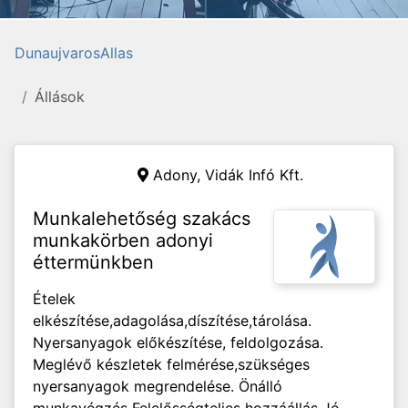
DunaujvarosAllas
Állások
Adony,
Vidák Infó Kft.
Munkalehetőség szakács
munkakörben adonyi
éttermünkben
Ételek
elkészítése,adagolása,díszítése,tárolása.
Nyersanyagok előkészítése, feldolgozása.
Meglévő készletek felmérése,szükséges
nyersanyagok megrendelése. Önálló