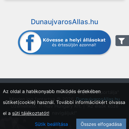
DunaujvarosAllas.hu
Az oldal a hatékonyabb működés érdekében
"Dunaújváros, Fejér vármegyei régió állásportálja"
Minden jog fentartva © 2026.
DunaujvarosAllas.hu
sütiket(cookie) használ. További információkért olvassa
Üzemeltető: IT-Nav Hungary Kft. | "Az elsők közé
navigáljuk!"
el a
süti tájékoztatót!
Sütik beállítása
Összes elfogadása