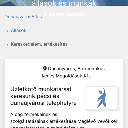
állások és munkák
1 darab találat
DunaujvarosAllas
Állások
Kereskedelem, értékesítés
Dunaújváros,
Automatikus
Kenés Megoldások Kft.
Üzletkötő munkatársat
keresünk pécsi és
dunaújvárosi telephelyre
A cég termékeinek és
szolgáltatásainak értékesítése Meglévő vevőkkel