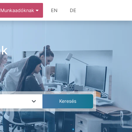
Munkaadóknak
EN
DE
ák