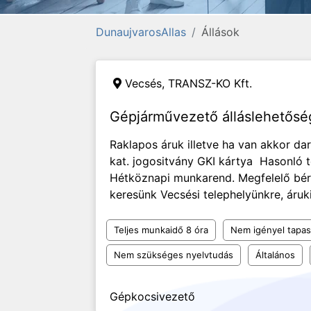
DunaujvarosAllas
Állások
Vecsés,
TRANSZ-KO Kft.
Gépjárművezető álláslehetős
Raklapos áruk illetve ha van akkor dar
kat. jogositvány GKI kártya Hasonló te
Hétköznapi munkarend. Megfelelő bé
keresünk Vecsési telephelyünkre, árukis
Teljes munkaidő 8 óra
Nem igényel tapas
Nem szükséges nyelvtudás
Általános
Gépkocsivezető