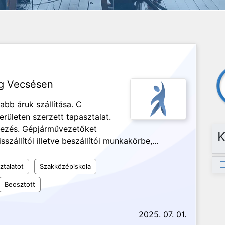
ég Vecsésen
abb áruk szállítása. C
rületen szerzett tapasztalat.
rezés. Gépjárművezetőket
K
szállítói illetve beszállítói munkakörbe,...
ztalatot
Szakközépiskola
Beosztott
2025. 07. 01.