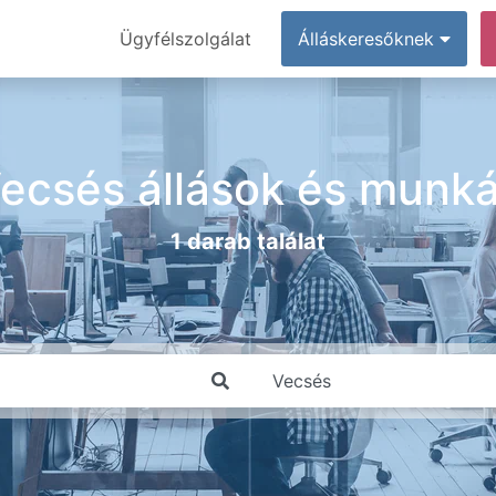
Ügyfélszolgálat
Álláskeresőknek
ecsés állások és munk
1 darab találat