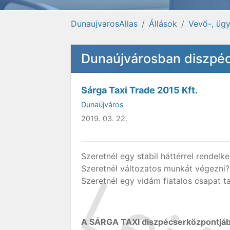
DunaujvarosAllas
Állások
Vevő-, ügy
Dunaújvárosban diszpécs
Sárga Taxi Trade 2015 Kft.
Dunaújváros
2019. 03. 22.
Szeretnél egy stabil háttérrel rendelk
Szeretnél változatos munkát végezni?
Szeretnél egy vidám fiatalos csapat ta
A SÁRGA TAXI diszpécserközpontjáb