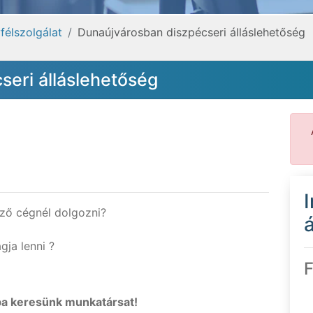
félszolgálat
Dunaújvárosban diszpécseri álláslehetőség
eri álláslehetőség
ező cégnél dolgozni?
á
gja lenni ?
F
a keresünk munkatársat!