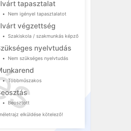
lvárt tapasztalat
Nem igényel tapasztalatot
lvárt végzettség
Szakiskola / szakmunkás képző
Szükséges nyelvtudás
Nem szükséges nyelvtudás
Munkarend
Többműszakos
Beosztás
Beosztott
néletrajz elküldése kötelező!