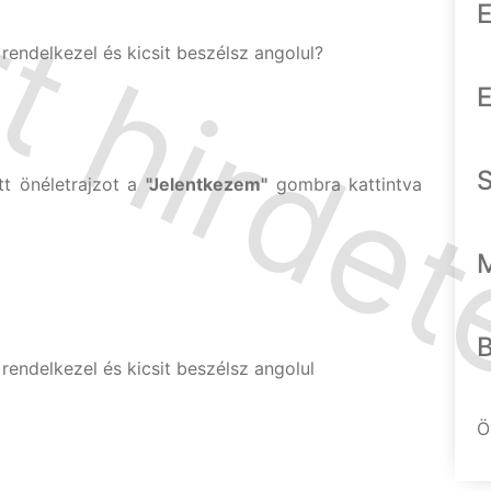
E
rendelkezel és kicsit beszélsz angolul?
E
tt önéletrajzot a
"Jelentkezem"
gombra kattintva
rendelkezel és kicsit beszélsz angolul
Ö