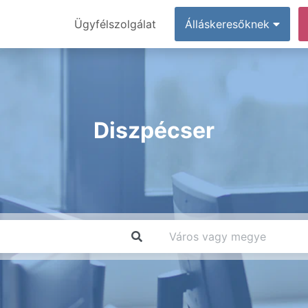
Ügyfélszolgálat
Álláskeresőknek
Diszpécser