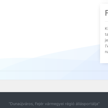
K
t
j
(
n
"Dunaújváros, Fejér vármegyei régió állásportálja"