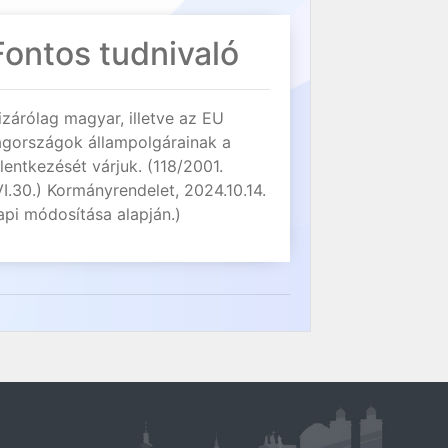
Fontos tudnivaló
izárólag magyar, illetve az EU
agországok állampolgárainak a
elentkezését várjuk. (118/2001.
VI.30.) Kormányrendelet, 2024.10.14.
api módosítása alapján.)