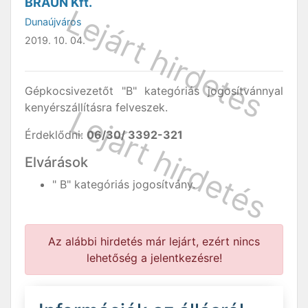
BRAUN Kft.
Dunaújváros
2019. 10. 04.
Gépkocsivezetőt "B" kategóriás jogosítvánnyal
kenyérszállításra felveszek.
Érdeklődni:
06/30/ 3392-321
Elvárások
" B" kategóriás jogosítvány.
Az alábbi hirdetés már lejárt, ezért nincs
lehetőség a jelentkezésre!