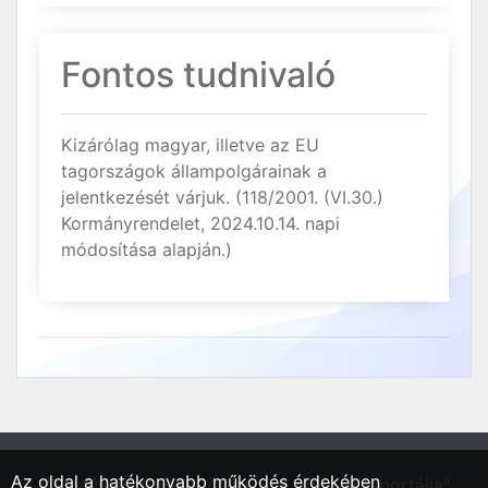
Fontos tudnivaló
Kizárólag magyar, illetve az EU
tagországok állampolgárainak a
jelentkezését várjuk. (118/2001. (VI.30.)
Kormányrendelet, 2024.10.14. napi
módosítása alapján.)
Az oldal a hatékonyabb működés érdekében
"Dunaújváros, Fejér vármegyei régió állásportálja"