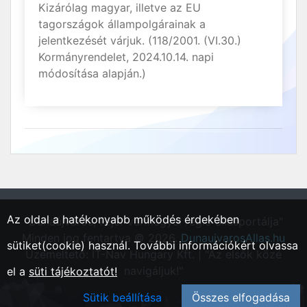
Kizárólag magyar, illetve az EU
tagországok állampolgárainak a
jelentkezését várjuk. (118/2001. (VI.30.)
Kormányrendelet, 2024.10.14. napi
módosítása alapján.)
Az oldal a hatékonyabb működés érdekében
"Dunaújváros, Fejér vármegyei régió állásportálja"
Minden jog fentartva © 2026.
DunaujvarosAllas.hu
sütiket(cookie) használ. További információkért olvassa
Üzemeltető: IT-Nav Hungary Kft. | "Az elsők közé
navigáljuk!"
el a
süti tájékoztatót!
Sütik beállítása
Összes elfogadása