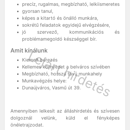
precíz, rugalmas, megbízható, lelkiismeretes
gyorsan tanul,
képes a kitartó és önálló munkára,
sokrétű feladatok egyidejű elvégzésére,
jó szervező, kommunikációs és
problémamegoldó készséggel bír.
Amit kínálunk
Kiemelt bérezés
Kellemes környezet a belváros szívében
Megbízható, hosszú távú munkahely
Munkavégzés helye:
Dunaújváros, Vasmű út 39.
Amennyiben lelkesít az álláshirdetés és szívesen
dolgoznál velünk, küld el fényképes
önéletrajzodat.