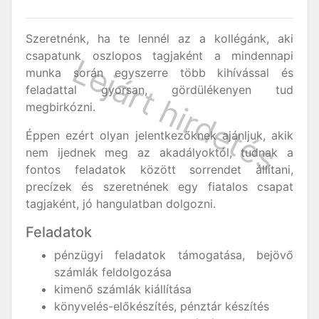
Szeretnénk, ha te lennél az a kollégánk, aki
csapatunk oszlopos tagjaként a mindennapi
munka során egyszerre több kihívással és
feladattal gyorsan, gördülékenyen tud
megbirkózni.
Éppen ezért olyan jelentkezőknek ajánljuk, akik
nem ijednek meg az akadályoktól, tudnak a
fontos feladatok között sorrendet állítani,
precízek és szeretnének egy fiatalos csapat
tagjaként, jó hangulatban dolgozni.
Feladatok
pénzügyi feladatok támogatása, bejövő
számlák feldolgozása
kimenő számlák kiállítása
könyvelés-előkészítés, pénztár készítés