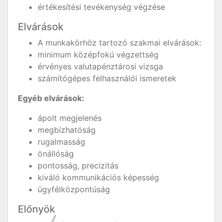
értékesítési tevékenység végzése
Elvárások
A munkakörhöz tartozó szakmai elvárások:
minimum középfokú végzettség
érvényes valutapénztárosi vizsga
számítógépes felhasználói ismeretek
Egyéb elvárások:
ápolt megjelenés
megbízhatóság
rugalmasság
önállóság
pontosság, precizitás
kiváló kommunikációs képesség
ügyfélközpontúság
Előnyök