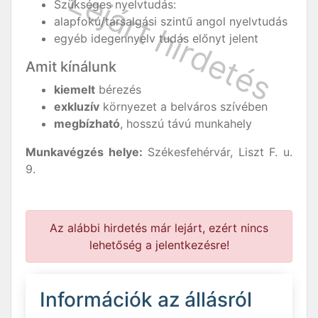
Szükséges nyelvtudás:
alapfokú/társalgási szintű angol nyelvtudás
egyéb idegennyelv tudás előnyt jelent
Amit kínálunk
kiemelt
bérezés
exkluzív
környezet a belváros szívében
megbízható
, hosszú távú munkahely
Munkavégzés helye:
Székesfehérvár, Liszt F. u.
9.
Az alábbi hirdetés már lejárt, ezért nincs
lehetőség a jelentkezésre!
Információk az állásról