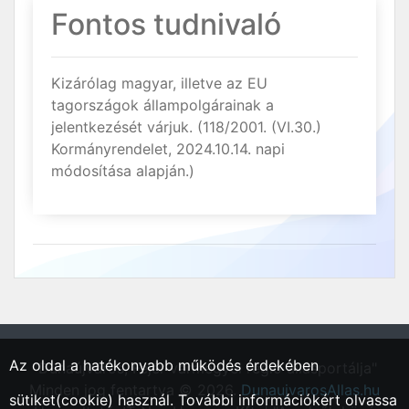
Fontos tudnivaló
Kizárólag magyar, illetve az EU
tagországok állampolgárainak a
jelentkezését várjuk. (118/2001. (VI.30.)
Kormányrendelet, 2024.10.14. napi
módosítása alapján.)
Az oldal a hatékonyabb működés érdekében
"Dunaújváros, Fejér vármegyei régió állásportálja"
Minden jog fentartva © 2026.
DunaujvarosAllas.hu
sütiket(cookie) használ. További információkért olvassa