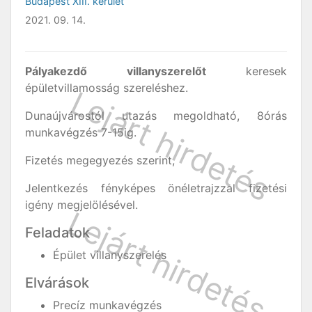
Budapest XIII. kerület
2021. 09. 14.
Pályakezdő villanyszerelőt
keresek
épületvillamosság szereléshez.
Dunaújvárostól utazás megoldható, 8órás
munkavégzés 7-15ig.
Fizetés megegyezés szerint,
Jelentkezés fényképes önéletrajzzal fizetési
igény megjelölésével.
Feladatok
Épület villanyszerelés
Elvárások
Precíz munkavégzés