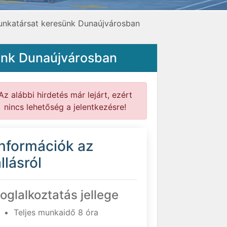
munkatársat keresünk Dunaújvárosban
sünk Dunaújvárosban
Az alábbi hirdetés már lejárt, ezért
nincs lehetőség a jelentkezésre!
Információk az
llásról
oglalkoztatás jellege
Teljes munkaidő 8 óra