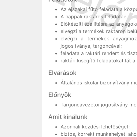
Az éjszakai fűtő feladata a közpo
A nappali raktáros feladatai:
Előkészíti szállításra az anyagok
elvégzi a termékek raktáron belül
elvégzi a termékek anyagmozg
jogosítványa, targoncával;
feladata a raktári rendért és tis
raktári kisegítő feladatokat lát 
Elvárások
Általános iskolai bizonyítvány me
Előnyök
Targoncavezetői jogosítvány megl
Amit kínálunk
Azonnali kezdési lehetőséget;
biztos, korrekt munkahelyet, ahol