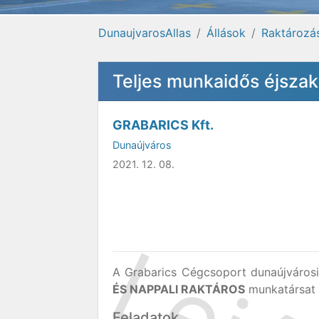
DunaujvarosAllas
Állások
Raktározás
Teljes munkaidős éjszak
GRABARICS Kft.
Dunaújváros
2021. 12. 08.
A Grabarics Cégcsoport dunaújvárosi
ÉS NAPPALI RAKTÁROS
munkatársat 
Feladatok