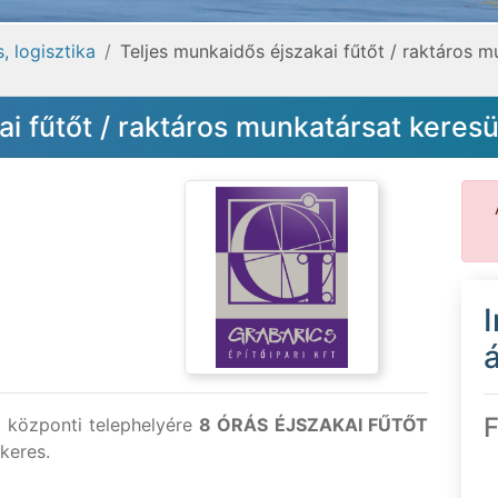
, logisztika
Teljes munkaidős éjszakai fűtőt / raktáros 
ai fűtőt / raktáros munkatársat kere
á
F
 központi telephelyére
8 ÓRÁS ÉJSZAKAI FŰTŐT
keres.