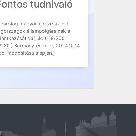
Fontos tudnivaló
izárólag magyar, illetve az EU
agországok állampolgárainak a
elentkezését várjuk. (118/2001.
VI.30.) Kormányrendelet, 2024.10.14.
api módosítása alapján.)
!"