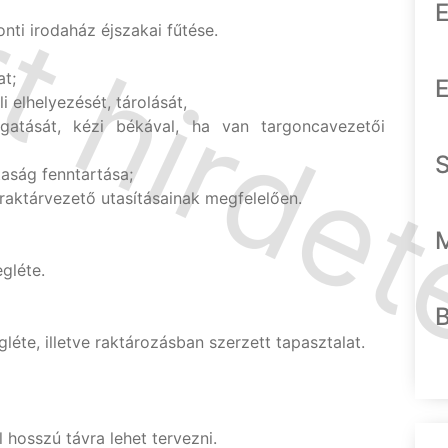
E
nti irodaház éjszakai fűtése.
at;
E
i elhelyezését, tárolását,
atását, kézi békával, ha van targoncavezetői
ztaság fenntartása;
a raktárvezető utasításainak megfelelően.
gléte.
éte, illetve raktározásban szerzett tapasztalat.
 hosszú távra lehet tervezni.