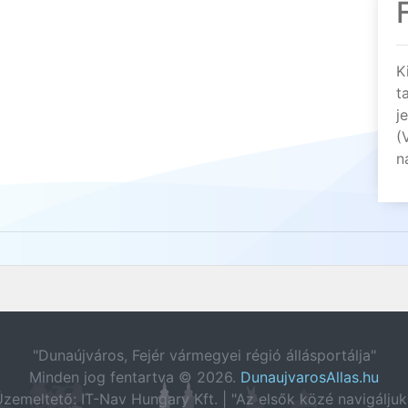
K
t
j
(
n
"Dunaújváros, Fejér vármegyei régió állásportálja"
Minden jog fentartva © 2026.
DunaujvarosAllas.hu
zemeltető: IT-Nav Hungary Kft. | "Az elsők közé navigáljuk