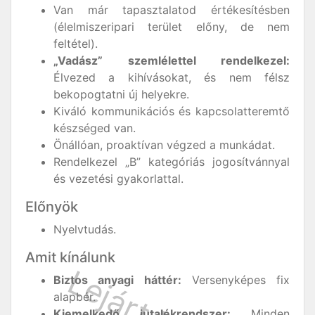
Van már tapasztalatod értékesítésben
(élelmiszeripari terület előny, de nem
feltétel).
„Vadász” szemlélettel rendelkezel:
Élvezed a kihívásokat, és nem félsz
bekopogtatni új helyekre.
Kiváló kommunikációs és kapcsolatteremtő
készséged van.
Önállóan, proaktívan végzed a munkádat.
Rendelkezel „B” kategóriás jogosítvánnyal
és vezetési gyakorlattal.
Előnyök
Nyelvtudás.
Amit kínálunk
Biztos anyagi háttér:
Versenyképes fix
alapbér.
Kiemelkedő jutalékrendszer:
Minden