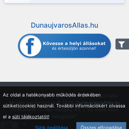
DunaujvarosAllas.hu
Az oldal a hatékonyabb működés érdekében
"Dunaújváros, Fejér vármegyei régió állásportálja"
Minden jog fentartva © 2026.
DunaujvarosAllas.hu
sütiket(cookie) használ. További információkért olvassa
Üzemeltető: IT-Nav Hungary Kft. | "Az elsők közé
navigáljuk!"
el a
süti tájékoztatót!
Sütik beállítása
Összes elfogadása