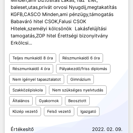
Minden,ami biztosítás Lakás, ház Élet,
baleset,utas,privát orvosi Nyugdij,megtakatítás
KGFB,CASCO Minden,ami pénzügy,támogatás
Babaváró hitel CSOK,Falusi CSOK
Hitelek,személyi kölcsönök Lakásfelújítási
tamogatás,ZOP hitel Érettségi bizonyitvány
Erkölcsi...
Teljes munkaidő 8 óra
Részmunkaidő 6 óra
Részmunkaidő 4 óra
Pályakezdő/friss diplomás
Nem igényel tapasztalatot
Gimnázium
Szakközépiskola
Nem szükséges nyelvtudás
Általános
Gyakornok
Beosztott
Közép vezető
Felső vezető
Igazgató
Értékesítő
2022. 02. 09.