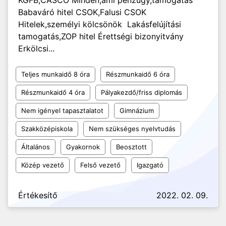
KGFB,CASCO Minden,ami pénzügy,támogatás
Babaváró hitel CSOK,Falusi CSOK
Hitelek,személyi kölcsönök Lakásfelújítási
tamogatás,ZOP hitel Érettségi bizonyitvány
Erkölcsi...
Teljes munkaidő 8 óra
Részmunkaidő 6 óra
Részmunkaidő 4 óra
Pályakezdő/friss diplomás
Nem igényel tapasztalatot
Gimnázium
Szakközépiskola
Nem szükséges nyelvtudás
Általános
Gyakornok
Beosztott
Közép vezető
Felső vezető
Igazgató
Értékesítő
2022. 02. 09.