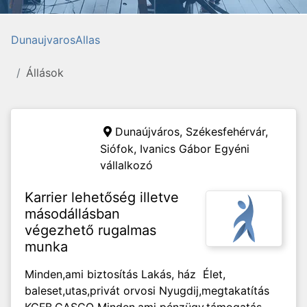
DunaujvarosAllas
Állások
Dunaújváros, Székesfehérvár,
Siófok,
Ivanics Gábor Egyéni
vállalkozó
Karrier lehetőség illetve
másodállásban
végezhető rugalmas
munka
Minden,ami biztosítás Lakás, ház Élet,
baleset,utas,privát orvosi Nyugdij,megtakatítás