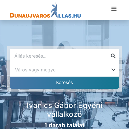
Ivanics Gábor Egyéni
vállalkozó
1 darab találat